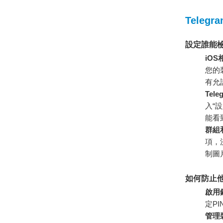
Telegr
設定誰能
iO
您的
有允
Tel
入“
能看
群組
項，
制圖
如何防止
啟用
定P
管理