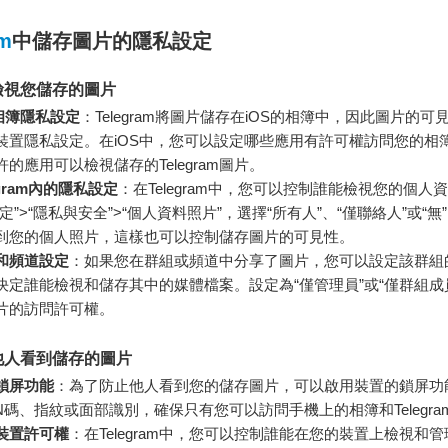
am
中儲存圖片的隱私設定
檢視您儲存的圖片
S相簿隱私設定
：Telegram將圖片儲存在iOS的相簿中，因此圖片的可
裝置隱私設定。在iOS中，您可以設定哪些應用有許可權訪問您的相
許的應用可以檢視儲存的Telegram圖片。
egram內的隱私設定
：在Telegram中，您可以控制誰能檢視您的個人
設定”>“隱私與安全”>“個人資料照片”，選擇“所有人”、“僅聯絡人”或“
到您的個人照片，這樣也可以控制儲存圖片的可見性。
和頻道設定
：如果您在群組或頻道中分享了圖片，您可以設定該群組
決定誰能檢視和儲存其中的媒體檔案。設定為“僅管理員”或“僅群組成
片的訪問許可權。
他人看到儲存的圖片
鎖屏功能
：為了防止他人看到您的儲存圖片，可以啟用裝置的鎖屏功
IN碼、指紋或面部識別，確保只有您可以訪問手機上的相簿和Telegra
裝置許可權
：在Telegram中，您可以控制誰能在您的裝置上檢視和