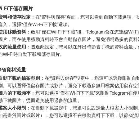
i-Fi下儲存圖片
資料和儲存設定
：在“資料與儲存”頁面，您可以看到自動下載選項。找
進入，選擇“僅在Wi-Fi下下載”選項。
使用移動資料
：啟用“僅在Wi-Fi下下載”後，Telegram會在您連線Wi-
圖片，而在使用移動資料時不會自動儲存圖片，避免消耗過多的資料
效的流量使用
：透過此設定，您可以在外出時節省手機的資料流量，
的Wi-Fi時自動下載和儲存圖片。
節省資料流量
自動下載的檔案型別
：在“資料與儲存”設定中，您還可以選擇限制自
別。可以選擇僅儲存圖片或影片，避免下載過多無用檔案佔用儲存空
圖片的下載頻率
：您可以選擇“僅在Wi-Fi下下載”來限制Telegram
動下載圖片，從而避免使用過多的流量。
檔案大小限制
：在自動下載設定中，您還可以設定最大檔案大小限制
如高畫質圖片或影片），您可以選擇不在移動資料下下載，以節省流