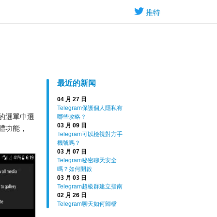
推特
最近的新闻
04 月 27 日
Telegram保護個人隱私有
出的選單中選
哪些攻略？
03 月 09 日
體功能，
Telegram可以檢視對方手
機號嗎？
03 月 07 日
Telegram秘密聊天安全
嗎？如何開啟
03 月 03 日
Telegram超級群建立指南
02 月 26 日
Telegram聊天如何歸檔