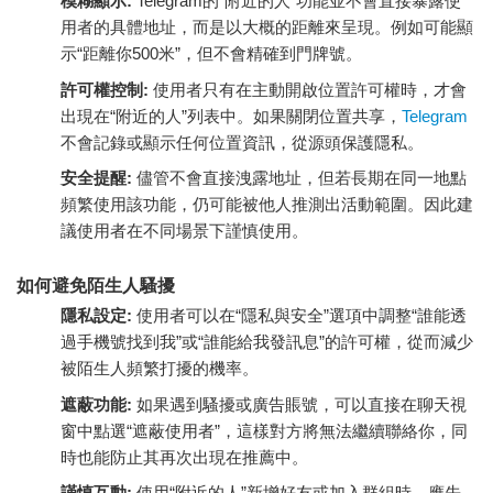
模糊顯示:
Telegram的“附近的人”功能並不會直接暴露使
用者的具體地址，而是以大概的距離來呈現。例如可能顯
示“距離你500米”，但不會精確到門牌號。
許可權控制:
使用者只有在主動開啟位置許可權時，才會
出現在“附近的人”列表中。如果關閉位置共享，
Telegram
不會記錄或顯示任何位置資訊，從源頭保護隱私。
安全提醒:
儘管不會直接洩露地址，但若長期在同一地點
頻繁使用該功能，仍可能被他人推測出活動範圍。因此建
議使用者在不同場景下謹慎使用。
如何避免陌生人騷擾
隱私設定:
使用者可以在“隱私與安全”選項中調整“誰能透
過手機號找到我”或“誰能給我發訊息”的許可權，從而減少
被陌生人頻繁打擾的機率。
遮蔽功能:
如果遇到騷擾或廣告賬號，可以直接在聊天視
窗中點選“遮蔽使用者”，這樣對方將無法繼續聯絡你，同
時也能防止其再次出現在推薦中。
謹慎互動:
使用“附近的人”新增好友或加入群組時，應先