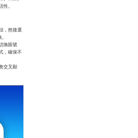
活性。
按鈕，然後選
換。
在切換賬號
式，確保不
不會交叉顯