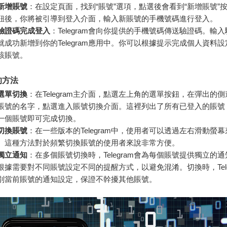
新增賬號
：在設定頁面，找到“賬號”選項，點選後會看到“新增賬號”
鈕後，你將被引導到登入介面，輸入新賬號的手機號碼進行登入。
驗證碼完成登入
：Telegram會向你提供的手機號碼傳送驗證碼。輸
就成功新增到你的Telegram應用中。你可以根據提示完成個人資料
該賬號。
的方法
選單切換
：在Telegram主介面，點選左上角的選單按鈕，在彈出的
賬號的名字，點選進入賬號切換介面。這裡列出了所有已登入的賬號
一個賬號即可完成切換。
切換賬號
：在一些版本的Telegram中，使用者可以透過左右滑動螢
。這種方法對於頻繁切換賬號的使用者來說非常方便。
獨立通知
：在多個賬號切換時，Telegram會為每個賬號提供獨立的
根據需要對不同賬號設定不同的提醒方式，以避免混淆。切換時，Tele
別當前賬號的通知設定，保證不幹擾其他賬號。