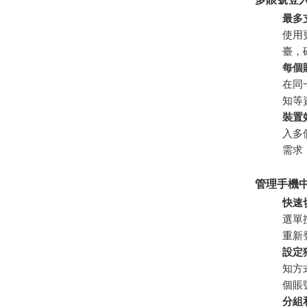
最多
使用
臺，
每個
在同
知等
裝置
入多
需求
管理手機中
快速
選單
重新
設定
知方
個賬
分組