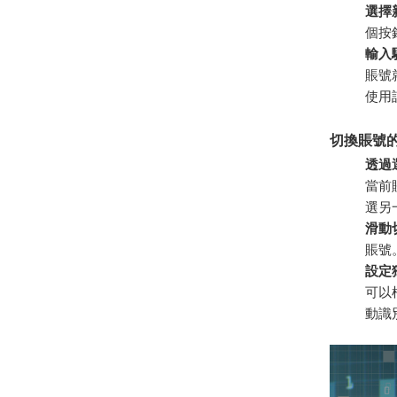
選擇
個按
輸入
賬號
使用
切換賬號
透過
當前
選另
滑動
賬號
設定
可以
動識