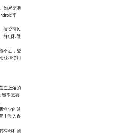
號。如果需要
roid平
。儘管可以
、群組和通
憶體不足，登
效能和使用
點選左上角的
功能不需要
。
個性化的通
置上登入多
同的標籤和顏