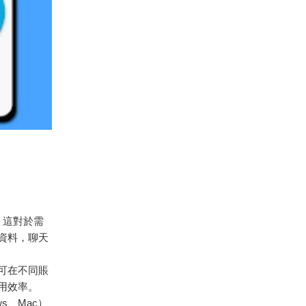
。這對於需
資料，聊天
即可在不同賬
用效率。
ws、Mac）