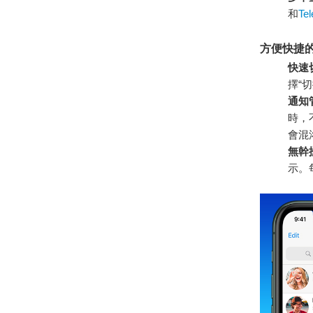
和
Te
方便快捷
快速
擇“
通知
時，
會混
無幹
示。