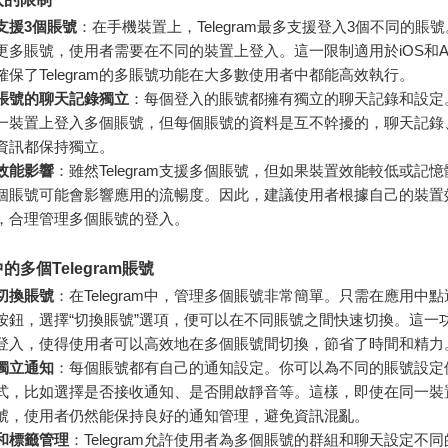
支援3個賬號
：在手機裝置上，Telegram最多支援登入3個不同的賬
更多賬號，使用者需要在不同的裝置上登入。這一限制適用於iOS和And
確保了Telegram的多賬號功能在大多數使用者中都能高效執行。
賬號的聊天記錄獨立
：每個登入的賬號都擁有獨立的聊天記錄和設定
一裝置上登入多個賬號，但每個賬號的資料是互不幹擾的，聊天記錄
資訊都保持獨立。
效能影響
：雖然Telegram支援多個賬號，但如果裝置效能較低或記
個賬號可能會影響應用的流暢度。因此，建議使用者根據自己的裝置
，合理管理多個賬號的登入。
的多個Telegram賬號
切換賬號
：在Telegram中，管理多個賬號非常簡單。只需在應用中
按鈕，選擇“切換賬號”選項，便可以在不同賬號之間快速切換。這一
登入，使得使用者可以高效地在多個賬號間切換，節省了時間和精力
獨立通知
：每個賬號都有自己的通知設定。你可以為不同的賬號設定
式，比如選擇是否接收通知、是否開啟靜音等。這樣，即使在同一裝
號，使用者仍然能保持良好的通知管理，避免資訊混亂。
和標籤管理
：Telegram允許使用者為多個賬號的群組和聊天設定不