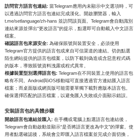
訪問官方語言包連結:
當Telegram應用內未顯示中文選項時，可
以透過訪問官方語言包連結完成漢化。開啟瀏覽器，輸入
t.me/setlanguage/zh-hans 並訪問該頁面。Telegram會自動識別
連結來源並彈出“更改語言”的提示，點選即可自動載入中文語言
檔案。
確認語言包來源安全:
為確保賬號與裝置安全，必須使用
Telegram官方提供的語言包或來自可信渠道的連結。切勿點選
陌生網站提供的語言包檔案，以防下載到偽造或含惡意程式碼
的版本，導致賬號資料洩露或程式異常。
根據裝置型別選擇語言包:
Telegram在不同裝置上使用的語言包
略有不同。Android與iOS移動端可直接透過官方連結匯入語言
檔案；而桌面版或網頁版可能需要單獨下載對應版本語言包。
確保選擇匹配的語言檔案，以避免匯入失敗或介面顯示錯誤。
安裝語言包的具體步驟
開啟語言包連結並匯入:
在手機或電腦上點選語言包連結後，
Telegram會自動啟動並顯示“是否將語言更改為中文”的彈窗。使
用者點選確認後，系統會立即匯入語言檔案並完成介面切換，