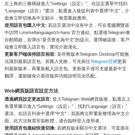
左上角的三條橫線進入“Settings（設定）”。在設定選單中找到
“Language（語言）”選項，點選進入後從列表中選擇“中文”，介
面會立即切換為中文顯示，無需重啟應用。
使用語言包匯入中文:
若語言選項中沒有中文，可在電腦瀏覽器
中訪問 t.me/setlanguage/zh-hans 官方連結。點選後Telegram會
自動開啟，並彈出“是否更改為中文”的提示。選擇確認後，客戶
端會立即匯入語言包，實現介面漢化。
更新客戶端保持語言相容:
某些舊版本Telegram Desktop可能無
法識別最新語言包。若匯入失敗，可先前往
Telegram官網
更新
到最新版本，再重新載入語言包。更新後不僅可支援最新中文
翻譯，還能確保介面排版與功能說明完全匹配。
Web網頁版語言設定方法
透過網頁設定更改語言:
登入Telegram Web網頁版後，點選左上
角選單圖示進入“Settings（設定）”，找到“Language（語言）”
選項。在語言列表中選擇“中文”，頁面將立即重新整理為中文介
面。此方法無需安裝軟體，適合臨時登入使用者。
使用語言包連結快速切換:
若網頁版未顯示中文選項，可直接在