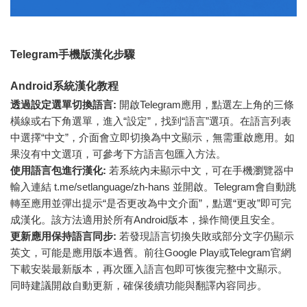
Telegram手機版漢化步驟
Android系統漢化教程
透過設定選單切換語言:
開啟Telegram應用，點選左上角的三條
橫線或右下角選單，進入“設定”，找到“語言”選項。在語言列表
中選擇“中文”，介面會立即切換為中文顯示，無需重啟應用。如
果沒有中文選項，可參考下方語言包匯入方法。
使用語言包進行漢化:
若系統內未顯示中文，可在手機瀏覽器中
輸入連結 t.me/setlanguage/zh-hans 並開啟。Telegram會自動跳
轉至應用並彈出提示“是否更改為中文介面”，點選“更改”即可完
成漢化。該方法適用於所有Android版本，操作簡便且安全。
更新應用保持語言同步:
若發現語言切換失敗或部分文字仍顯示
英文，可能是應用版本過舊。前往Google Play或Telegram官網
下載安裝最新版本，再次匯入語言包即可恢復完整中文顯示。
同時建議開啟自動更新，確保後續功能與翻譯內容同步。