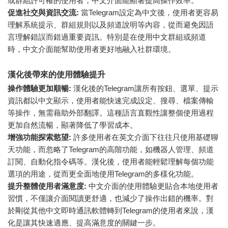
或群組許可權的使用者，中文介面能顯著提高操作效率。
促進社交與資訊交流:
當Telegram設定為中文後，使用者更容易
理解系統提示、群組規則以及頻道說明等內容，從而避免因語
言理解錯誤而錯過重要資訊。特別是在使用中文群組或頻道
時，中文介面能幫助使用者更好地融入社群環境。
漢化後帶來的使用體驗提升
操作體驗更加順暢:
漢化後的Telegram讓所有按鈕、選單、提示
資訊都以中文顯示，使用者能快速完成設定、搜尋、檔案傳輸
等操作，無需藉助外部翻譯。這種語言直觀性讓整個使用過程
更加自然流暢，顯著降低了學習成本。
增強功能探索慾望:
許多使用者在英文介面下往往只使用基礎聊
天功能，而忽略了Telegram的高階功能，如機器人管理、頻道
訂閱、自動化指令碼等。漢化後，使用者能輕鬆理解每個功能
選項的用途，從而更全面地使用Telegram的多樣化功能。
提升整體使用者滿意度:
中文介面的使用體驗更貼合本地使用者
習慣，不僅讓介面閱讀更舒適，也減少了操作出錯的機率。對
於剛從其他中文即時通訊軟體轉到Telegram的使用者來說，漢
化是讓其快速適應、提高滿意度的關鍵一步。