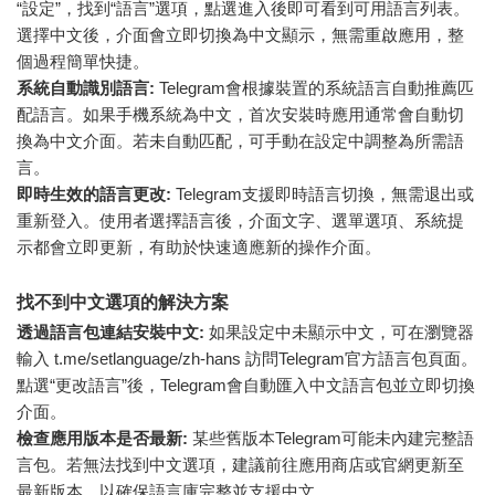
“設定”，找到“語言”選項，點選進入後即可看到可用語言列表。
選擇中文後，介面會立即切換為中文顯示，無需重啟應用，整
個過程簡單快捷。
系統自動識別語言:
Telegram會根據裝置的系統語言自動推薦匹
配語言。如果手機系統為中文，首次安裝時應用通常會自動切
換為中文介面。若未自動匹配，可手動在設定中調整為所需語
言。
即時生效的語言更改:
Telegram支援即時語言切換，無需退出或
重新登入。使用者選擇語言後，介面文字、選單選項、系統提
示都會立即更新，有助於快速適應新的操作介面。
找不到中文選項的解決方案
透過語言包連結安裝中文:
如果設定中未顯示中文，可在瀏覽器
輸入 t.me/setlanguage/zh-hans 訪問Telegram官方語言包頁面。
點選“更改語言”後，Telegram會自動匯入中文語言包並立即切換
介面。
檢查應用版本是否最新:
某些舊版本Telegram可能未內建完整語
言包。若無法找到中文選項，建議前往應用商店或官網更新至
最新版本，以確保語言庫完整並支援中文。