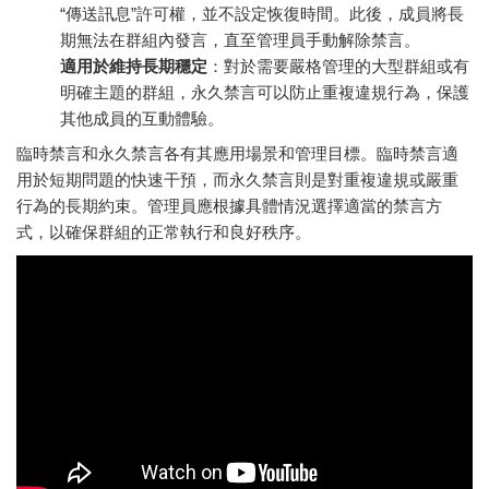
“傳送訊息”許可權，並不設定恢復時間。此後，成員將長
期無法在群組內發言，直至管理員手動解除禁言。
適用於維持長期穩定
：對於需要嚴格管理的大型群組或有
明確主題的群組，永久禁言可以防止重複違規行為，保護
其他成員的互動體驗。
臨時禁言和永久禁言各有其應用場景和管理目標。臨時禁言適
用於短期問題的快速干預，而永久禁言則是對重複違規或嚴重
行為的長期約束。管理員應根據具體情況選擇適當的禁言方
式，以確保群組的正常執行和良好秩序。