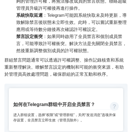
夠的管理許可權，將無法修改成員的禁言狀態。聯絡超級
管理員升級許可權後再進行操作。
系統快取延遲
：Telegram可能因系統快取未及時更新，導
致解除禁言後狀態未立即生效。此時，可以嘗試重新整理
應用或等待數分鐘後再次確認許可權設定。
禁言設定衝突
：如果同時啟用了全員禁言和個別成員禁
言，可能導致許可權衝突。解決方法是先關閉全員禁言，
然後重新調整個別成員的許可權狀態。
群組禁言問題通常可以透過許可權調整、操作記錄核查和系統
重新整理解決。瞭解禁言設定的機制和可能的衝突來源，有助
於管理員高效處理問題，確保群組的正常互動和秩序。
如何在Telegram群组中开启全员禁言？
进入群组设置，选择“权限”或“管理群组”，关闭“发送消息”选项并保
存设置，全员禁言立即生效（管理员除外）。