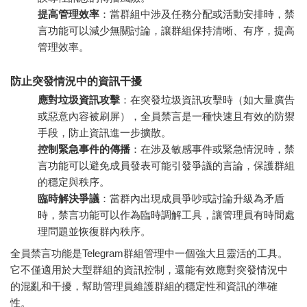
提高管理效率
：當群組中涉及任務分配或活動安排時，禁
言功能可以減少無關討論，讓群組保持清晰、有序，提高
管理效率。
防止突發情況中的資訊干擾
應對垃圾資訊攻擊
：在突發垃圾資訊攻擊時（如大量廣告
或惡意內容被刷屏），全員禁言是一種快速且有效的防禦
手段，防止資訊進一步擴散。
控制緊急事件的傳播
：在涉及敏感事件或緊急情況時，禁
言功能可以避免成員發表可能引發爭議的言論，保護群組
的穩定與秩序。
臨時解決爭議
：當群內出現成員爭吵或討論升級為矛盾
時，禁言功能可以作為臨時調解工具，讓管理員有時間處
理問題並恢復群內秩序。
全員禁言功能是Telegram群組管理中一個強大且靈活的工具。
它不僅適用於大型群組的資訊控制，還能有效應對突發情況中
的混亂和干擾，幫助管理員維護群組的穩定性和資訊的準確
性。