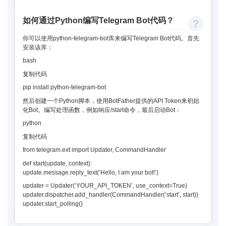
如何通过Python编写Telegram Bot代码？
你可以使用python-telegram-bot库来编写Telegram Bot代码。首先
安装该库：
bash
复制代码
pip install python-telegram-bot
然后创建一个Python脚本，使用BotFather提供的API Token来初始
化Bot。编写处理函数，例如响应/start命令，最后启动Bot：
python
复制代码
from telegram.ext import Updater, CommandHandler
def start(update, context):
update.message.reply_text(‘Hello, I am your bot!’)
updater = Updater(‘YOUR_API_TOKEN’, use_context=True)
updater.dispatcher.add_handler(CommandHandler(‘start’, start))
updater.start_polling()