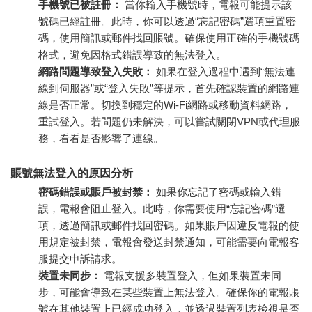
手機號已被註冊：
當你輸入手機號時，電報可能提示該
號碼已經註冊。此時，你可以透過“忘記密碼”選項重置密
碼，使用簡訊或郵件找回賬號。確保使用正確的手機號碼
格式，避免因格式錯誤導致的無法登入。
網路問題導致登入失敗：
如果在登入過程中遇到“無法連
線到伺服器”或“登入失敗”等提示，首先確認裝置的網路連
線是否正常。切換到穩定的Wi-Fi網路或移動資料網路，
重試登入。若問題仍未解決，可以嘗試關閉VPN或代理服
務，看看是否影響了連線。
賬號無法登入的原因分析
密碼錯誤或賬戶被封禁：
如果你忘記了密碼或輸入錯
誤，電報會阻止登入。此時，你需要使用“忘記密碼”選
項，透過簡訊或郵件找回密碼。如果賬戶因違反電報的使
用規定被封禁，電報會發送封禁通知，可能需要向電報客
服提交申訴請求。
裝置未同步：
電報支援多裝置登入，但如果裝置未同
步，可能會導致在某些裝置上無法登入。確保你的電報賬
號在其他裝置上已經成功登入，並透過裝置列表檢視是否