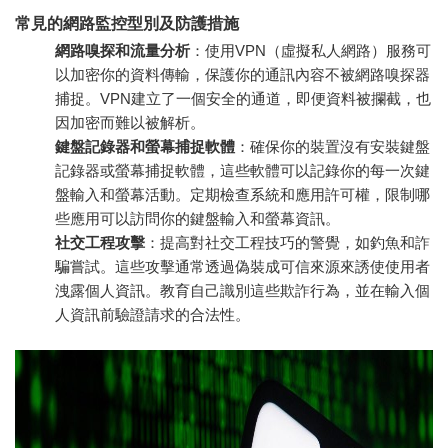
常見的網路監控型別及防護措施
網路嗅探和流量分析
：使用VPN（虛擬私人網路）服務可
以加密你的資料傳輸，保護你的通訊內容不被網路嗅探器
捕捉。VPN建立了一個安全的通道，即便資料被攔截，也
因加密而難以被解析。
鍵盤記錄器和螢幕捕捉軟體
：確保你的裝置沒有安裝鍵盤
記錄器或螢幕捕捉軟體，這些軟體可以記錄你的每一次鍵
盤輸入和螢幕活動。定期檢查系統和應用許可權，限制哪
些應用可以訪問你的鍵盤輸入和螢幕資訊。
社交工程攻擊
：提高對社交工程技巧的警覺，如釣魚和詐
騙嘗試。這些攻擊通常透過偽裝成可信來源來誘使使用者
洩露個人資訊。教育自己識別這些欺詐行為，並在輸入個
人資訊前驗證請求的合法性。